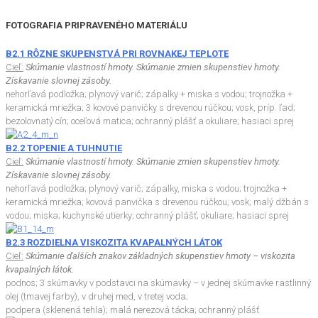
FOTOGRAFIA PRIPRAVENÉHO MATERIÁLU
B2.1 RÔZNE SKUPENSTVÁ PRI ROVNAKEJ TEPLOTE
Cieľ:
Skúmanie vlastností hmoty. Skúmanie zmien skupenstiev hmoty.
Získavanie slovnej zásoby.
nehorľavá podložka; plynový varič; zápalky + miska s vodou; trojnožka +
keramická mriežka; 3 kovové panvičky s drevenou rúčkou; vosk, príp. ľad;
bezolovnatý cín; oceľová matica; ochranný plášť a okuliare; hasiaci sprej
B2.2 TOPENIE A TUHNUTIE
Cieľ:
Skúmanie vlastností hmoty. Skúmanie zmien skupenstiev hmoty.
Získavanie slovnej zásoby.
nehorľavá podložka; plynový varič; zápalky, miska s vodou; trojnožka +
keramická mriežka; kovová panvička s drevenou rúčkou; vosk; malý džbán s
vodou; miska; kuchynské utierky; ochranný plášť; okuliare; hasiaci sprej
B2.3 ROZDIELNA VISKOZITA KVAPALNÝCH LÁTOK
Cieľ:
Skúmanie ďalších znakov základných skupenstiev hmoty – viskozita
kvapalných látok.
podnos; 3 skúmavky v podstavci na skúmavky – v jednej skúmavke rastlinný
olej (tmavej farby), v druhej med, v tretej voda;
podpera (sklenená tehla); malá nerezová tácka; ochranný plášť