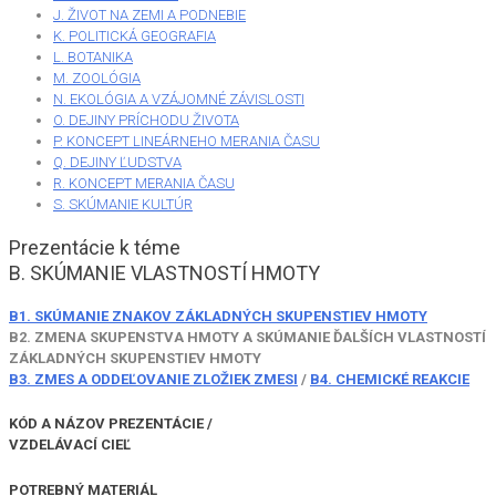
J. ŽIVOT NA ZEMI A PODNEBIE
K. POLITICKÁ GEOGRAFIA
L. BOTANIKA
M. ZOOLÓGIA
N. EKOLÓGIA A VZÁJOMNÉ ZÁVISLOSTI
O. DEJINY PRÍCHODU ŽIVOTA
P. KONCEPT LINEÁRNEHO MERANIA ČASU
Q. DEJINY ĽUDSTVA
R. KONCEPT MERANIA ČASU
S. SKÚMANIE KULTÚR
Prezentácie k téme
B. SKÚMANIE VLASTNOSTÍ HMOTY
B1. SKÚMANIE ZNAKOV ZÁKLADNÝCH SKUPENSTIEV HMOTY
B2. ZMENA SKUPENSTVA HMOTY A SKÚMANIE ĎALŠÍCH VLASTNOSTÍ
ZÁKLADNÝCH SKUPENSTIEV HMOTY
B3. ZMES A ODDEĽOVANIE ZLOŽIEK ZMESI
/
B4. CHEMICKÉ REAKCIE
KÓD A NÁZOV PREZENTÁCIE /
VZDELÁVACÍ CIEĽ
POTREBNÝ MATERIÁL