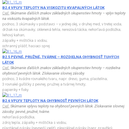
B2.4 VPLYV TEPLOTY NA VISKOZITU KVAPALNÝCH LÁTOK
Cieľ:
Skúmanie ďalších znakov základných skupenstiev hmoty – vplyv teploty
na viskozitu kvapalných látok.
podnos; 3 skúmavky v podstavci – v jednej olej, v druhej med, v tretej voda;
držiak na skúmavky; sklenená tehla; nerezová tácka; nehorľavá podložka;
liehový kahan;
zápalky + mištička s vodou;
ochranný plášť; hasiaci sprej
B2.5 PEVNÉ, PRUŽNÉ, TVÁRNE – ROZDIELNA OHYBNOSŤ TUHÝCH
LÁTOK
Cieľ:
Skúmanie ďalších znakov základných skupenstiev hmoty – rozdielna
ohybnosť pevných látok. Získavanie slovnej zásoby.
podnos; 3 kvádre rovnakého tvaru, napr. drevo, guma, plastelína;
3 rovnaké guľôčky z pevnej, pružnej a tvárnej hmoty;
papieriky + fixky
B2.6 VPLYV TEPLOTY NA OHYBNOSŤ PEVNÝCH LÁTOK
Cieľ:
Skúmanie vplyvu teploty na ohybnosť pevných látok. Získavanie slovnej
zásoby: pevné, pružné, tvárne.
nehorľavá podložka;
zdroj tepla; zápalky + mištička s vodou;
plastikové pásiky (pevnejší igelit); plexisklové pásiky (napr. pravítko);