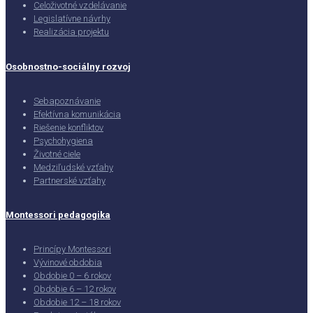
Celoživotné vzdelávanie
Legislatívne návrhy
Realizácia projektu
Osobnostno-sociálny rozvoj
Sebapoznávanie
Efektívna komunikácia
Riešenie konfliktov
Psychohygiena
Životné ciele
Medziľudské vzťahy
Partnerské vzťahy
Montessori pedagogika
Princípy Montessori
Vývinové obdobia
Obdobie 0 – 6 rokov
Obdobie 6 – 12 rokov
Obdobie 12 – 18 rokov