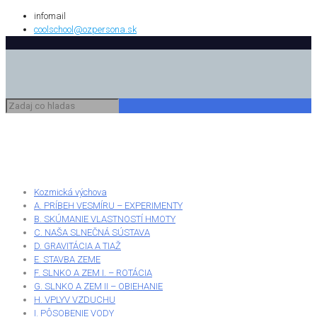
infomail
coolschool@ozpersona.sk
Kozmická výchova
A. PRÍBEH VESMÍRU – EXPERIMENTY
B. SKÚMANIE VLASTNOSTÍ HMOTY
C. NAŠA SLNEČNÁ SÚSTAVA
D. GRAVITÁCIA A TIAŽ
E. STAVBA ZEME
F. SLNKO A ZEM I. – ROTÁCIA
G. SLNKO A ZEM II – OBIEHANIE
H. VPLYV VZDUCHU
I. PÔSOBENIE VODY