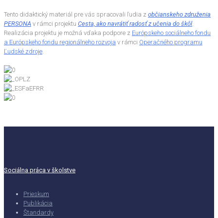
Tento didaktický materiál pre vás spracovali ľudia z
občianskeho združenia
PERSONA
v rámci projektu
Cesta, ako navrátiť radosť z učenia do škôl
.
Realizácia projektu je možná vďaka podpore z
Európskeho sociálneho fondu
a Európskeho fondu regionálneho rozvoja
v rámci
Operačného programu
Ľudské zdroje
.
Sociálna práca v školstve
Prieskum
Publikácia
Štandardy