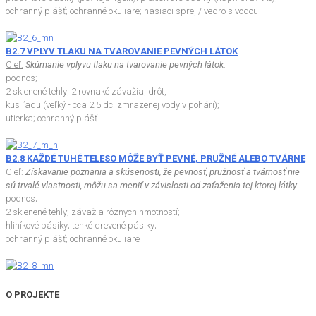
ochranný plášť; ochranné okuliare; hasiaci sprej / vedro s vodou
B2.7 VPLYV TLAKU NA TVAROVANIE PEVNÝCH LÁTOK
Cieľ:
Skúmanie vplyvu tlaku na tvarovanie pevných látok.
podnos;
2 sklenené tehly; 2 rovnaké závažia; drôt,
kus ľadu (veľký - cca 2,5 dcl zmrazenej vody v pohári);
utierka; ochranný plášť
B2.8 KAŽDÉ TUHÉ TELESO MÔŽE BYŤ PEVNÉ, PRUŽNÉ ALEBO TVÁRNE
Cieľ:
Získavanie poznania a skúsenosti, že pevnosť, pružnosť a tvárnosť nie
sú trvalé vlastnosti, môžu sa meniť v závislosti od zaťaženia tej ktorej látky.
podnos;
2 sklenené tehly; závažia rôznych hmotností;
hliníkové pásiky; tenké drevené pásiky;
ochranný plášť; ochranné okuliare
O PROJEKTE