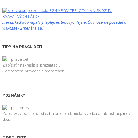
„Teraz, keď sú kvapaliny teplejšie, tečú rýchlejšie. Čo môžeme povedať o
viskozite? Zmenšila sa.“
TIPY NA PRÁCU DETÍ
Zapísať / nakresliť si prezentáciu.
Samostatné prevedenie prezentácie.
POZNÁMKY
Zápalky zapaľujeme od seba smerom k miske s vodou a tak inštruujeme aj
deti.
O PROJEKTE