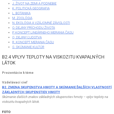
J. ŽIVOT NA ZEMI A PODNEBIE
K. POLITICKÁ GEOGRAFIA
L. BOTANIKA
M. ZOOLÓGIA
N. EKOLÓGIA A VZÁJOMNÉ ZÁVISLOSTI
O. DEJINY PRÍCHODU ŽIVOTA
P. KONCEPT LINEÁRNEHO MERANIA ČASU
Q. DEJINY ĽUDSTVA
R. KONCEPT MERANIA ČASU
S. SKÚMANIE KULTÚR
B2.4 VPLYV TEPLOTY NA VISKOZITU KVAPALNÝCH
LÁTOK
Prezentácie k téme
Vzdelávací cieľ
B2. ZMENA SKUPENSTVA HMOTY A SKÚMANIE ĎALŠÍCH VLASTNOSTÍ
ZÁKLADNÝCH SKUPENSTIEV HMOTY
Skúmanie ďalších znakov základných skupenstiev hmoty – vplyv teploty na
viskozitu kvapalných látok.
FOTO