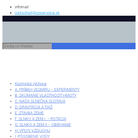
infomail
coolschool@ozpersona.sk
Kozmická výchova
A. PRÍBEH VESMÍRU – EXPERIMENTY
B. SKÚMANIE VLASTNOSTÍ HMOTY
C. NAŠA SLNEČNÁ SÚSTAVA
D. GRAVITÁCIA A TIAŽ
E. STAVBA ZEME
F. SLNKO A ZEM I. – ROTÁCIA
G. SLNKO A ZEM II – OBIEHANIE
H. VPLYV VZDUCHU
I. PÔSOBENIE VODY