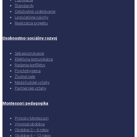
Štandardy
Celoživotné vzdelávanie
Legislatívne návrhy
Realizácia projektu
Osobnostno-sociálny rozvoj
Sebapoznávanie
Efektívna komunikácia
Riešenie konfliktov
Psychohygiena
Životné ciele
Medziľudské vzťahy
Partnerské vzťahy
Montessori pedagogika
Princípy Montessori
Vývinové obdobia
Obdobie 0 – 6 rokov
Obdobie 6 – 12 rokov