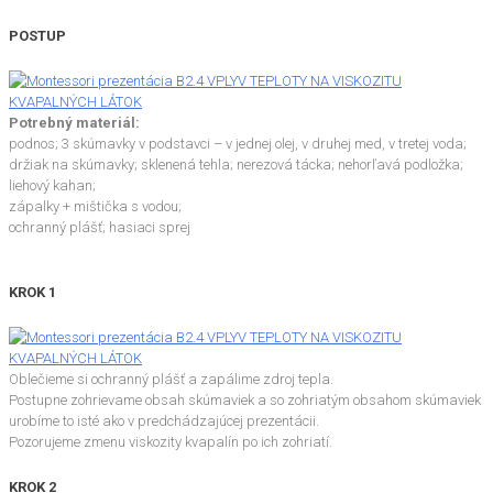
POSTUP
Potrebný materiál:
podnos; 3 skúmavky v podstavci – v jednej olej, v druhej med, v tretej voda;
držiak na skúmavky; sklenená tehla; nerezová tácka; nehorľavá podložka;
liehový kahan;
zápalky + mištička s vodou;
ochranný plášť; hasiaci sprej
KROK 1
Oblečieme si ochranný plášť a zapálime zdroj tepla.
Postupne zohrievame obsah skúmaviek a so zohriatým obsahom skúmaviek
urobíme to isté ako v predchádzajúcej prezentácii.
Pozorujeme zmenu viskozity kvapalín po ich zohriatí.
KROK 2