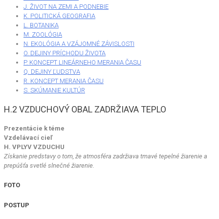
J. ŽIVOT NA ZEMI A PODNEBIE
K. POLITICKÁ GEOGRAFIA
L. BOTANIKA
M. ZOOLÓGIA
N. EKOLÓGIA A VZÁJOMNÉ ZÁVISLOSTI
O. DEJINY PRÍCHODU ŽIVOTA
P. KONCEPT LINEÁRNEHO MERANIA ČASU
Q. DEJINY ĽUDSTVA
R. KONCEPT MERANIA ČASU
S. SKÚMANIE KULTÚR
H.2 VZDUCHOVÝ OBAL ZADRŽIAVA TEPLO
Prezentácie k téme
Vzdelávací cieľ
H. VPLYV VZDUCHU
Získanie predstavy o tom, že atmosféra zadržiava tmavé tepelné žiarenie a
prepúšťa svetlé slnečné žiarenie.
FOTO
POSTUP