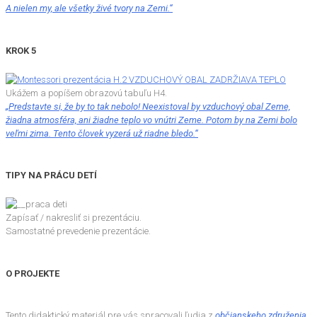
A nielen my, ale všetky živé tvory na Zemi.“
KROK 5
Ukážem a popíšem obrazovú tabuľu H4.
„Predstavte si, že by to tak nebolo! Neexistoval by vzduchový obal Zeme,
žiadna atmosféra, ani žiadne teplo vo vnútri Zeme. Potom by na Zemi bolo
veľmi zima. Tento človek vyzerá už riadne bledo.“
TIPY NA PRÁCU DETÍ
Zapísať / nakresliť si prezentáciu.
Samostatné prevedenie prezentácie.
O PROJEKTE
Tento didaktický materiál pre vás spracovali ľudia z
občianskeho združenia