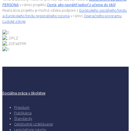
PERSONA
v rámci projektu
Cesta, ako navrátiť radosť z učenia do škôl
.
Realizácia projektu je možná vďaka podpore z
Európskeho sociálneho fondu
a Európskeho fondu regionálneho rozvoja
v rámci
Operačného programu
Ľudské zdroje
.
Sociálna práca v školstve
Prieskum
Publikácia
Štandardy
Celoživotné vzdelávanie
Legislatívne návrhy