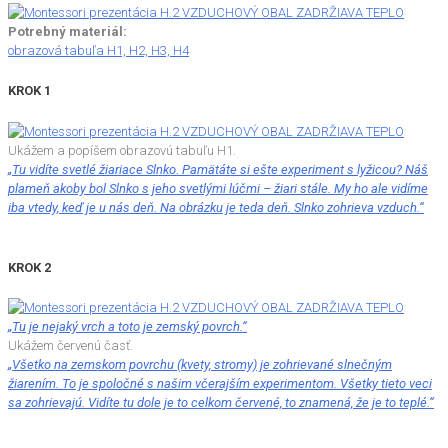
Potrebný materiál:
obrazová tabuľa H1, H2, H3, H4
KROK 1
Ukážem a popíšem obrazovú tabuľu H1.
„Tu vidíte svetlé žiariace Slnko. Pamätáte si ešte experiment s lyžicou? Náš
plameň akoby bol Slnko s jeho svetlými lúčmi – žiari stále. My ho ale vidíme
iba vtedy, keď je u nás deň. Na obrázku je teda deň. Slnko zohrieva vzduch.“
KROK 2
„Tu je nejaký vrch a toto je zemský povrch.“
Ukážem červenú časť.
„Všetko na zemskom povrchu (kvety, stromy) je zohrievané slnečným
žiarením. To je spoločné s našim včerajším experimentom. Všetky tieto veci
sa zohrievajú. Vidíte tu dole je to celkom červené, to znamená, že je to teplé.“