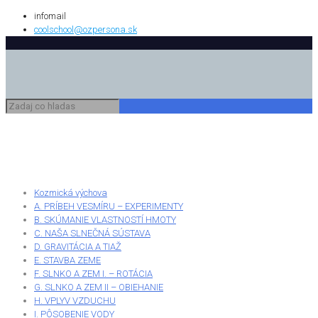
infomail
coolschool@ozpersona.sk
Kozmická výchova
A. PRÍBEH VESMÍRU – EXPERIMENTY
B. SKÚMANIE VLASTNOSTÍ HMOTY
C. NAŠA SLNEČNÁ SÚSTAVA
D. GRAVITÁCIA A TIAŽ
E. STAVBA ZEME
F. SLNKO A ZEM I. – ROTÁCIA
G. SLNKO A ZEM II – OBIEHANIE
H. VPLYV VZDUCHU
I. PÔSOBENIE VODY