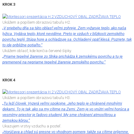
KROK 3
Ukážem a popíšem obrazovú tabuľu H2.
„V priebehu dňa sa táto oblasť veľmi zohreje. Zem vyžaruje teplo, ako naša
lyžica. Vydáva teplo, ktoré nevidíme. Preto je vzduch v blízkosti zemského
povrchu teplý. Stúpa hore a ochladzuje sa. Ochladený opäť klesá. Pozriete, tak
to ide približne potiaľto.“
Ukážem oblasť, kde končia červené šípky.
„Priame tepelné žiarenie zo Slnka prichádza k zemskému povrchu a tu je
premenené na nepriame tepelné žiarenie zemského povrchu.“
KROK 4
Ukážem a popíšem obrazovú tabuľu H3.
„Tu leží človek. Vyzerá veľmi spokojne. Jeho teplo je chránené mnohými
dekami. To je tak, ako sa my cítime na Zemi. Zem je vo vnútri veľmi horúca a
vesmírny priestor je ľadovo studený. My sme chránení atmosférou a
zemskou kôrou.“
Ukazujem vrstvy vzduchu a posteľ.
„Horúčava a chlad sú presne vo vhodnom pomere, takže sa cítime príjemne.