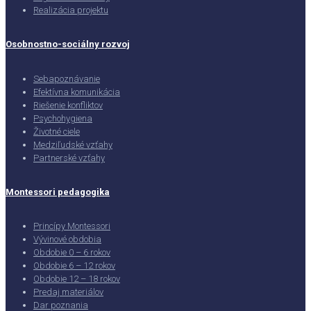
Realizácia projektu
Osobnostno-sociálny rozvoj
Sebapoznávanie
Efektívna komunikácia
Riešenie konfliktov
Psychohygiena
Životné ciele
Medziľudské vzťahy
Partnerské vzťahy
Montessori pedagogika
Princípy Montessori
Vývinové obdobia
Obdobie 0 – 6 rokov
Obdobie 6 – 12 rokov
Obdobie 12 – 18 rokov
Predaj materiálov
Dar poznania