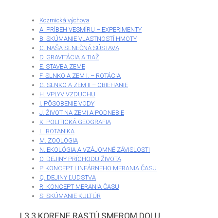
Kozmická výchova
A. PRÍBEH VESMÍRU – EXPERIMENTY
B. SKÚMANIE VLASTNOSTÍ HMOTY
C. NAŠA SLNEČNÁ SÚSTAVA
D. GRAVITÁCIA A TIAŽ
E. STAVBA ZEME
F. SLNKO A ZEM I. – ROTÁCIA
G. SLNKO A ZEM II – OBIEHANIE
H. VPLYV VZDUCHU
I. PÔSOBENIE VODY
J. ŽIVOT NA ZEMI A PODNEBIE
K. POLITICKÁ GEOGRAFIA
L. BOTANIKA
M. ZOOLÓGIA
N. EKOLÓGIA A VZÁJOMNÉ ZÁVISLOSTI
O. DEJINY PRÍCHODU ŽIVOTA
P. KONCEPT LINEÁRNEHO MERANIA ČASU
Q. DEJINY ĽUDSTVA
R. KONCEPT MERANIA ČASU
S. SKÚMANIE KULTÚR
L3.3 KORENE RASTÚ SMEROM DOLU