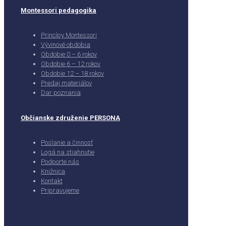
Montessori pedagogika
Princípy Montessori
Vývinové obdobia
Obdobie 0 – 6 rokov
Obdobie 6 – 12 rokov
Obdobie 12 – 18 rokov
Predaj materiálov
Dar poznania
Občianske združenie PERSONA
Poslanie a činnosť
Logá na stiahnutie
Podporte nás
Knižnica
Kontakt
Pripravujeme