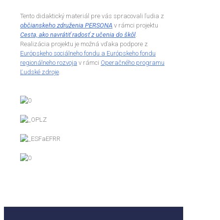
Tento didaktický materiál pre vás spracovali ľudia z
občianskeho združenia PERSONA
v rámci projektu
Cesta, ako navrátiť radosť z učenia do škôl
.
Realizácia projektu je možná vďaka podpore z
Európskeho sociálneho fondu a Európskeho fondu
regionálneho rozvoja
v rámci
Operačného programu
Ľudské zdroje
.