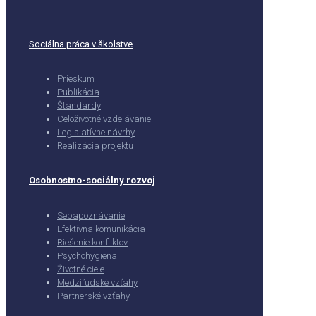
Sociálna práca v školstve
Prieskum
Publikácia
Štandardy
Celoživotné vzdelávanie
Legislatívne návrhy
Realizácia projektu
Osobnostno-sociálny rozvoj
Sebapoznávanie
Efektívna komunikácia
Riešenie konfliktov
Psychohygiena
Životné ciele
Medziľudské vzťahy
Partnerské vzťahy