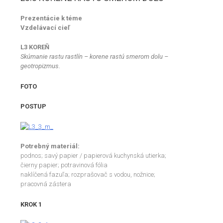
Prezentácie k téme
Vzdelávací cieľ
L3 KOREŇ
Skúmanie rastu rastlín – korene rastú smerom dolu –
geotropizmus.
FOTO
POSTUP
Potrebný materiál:
podnos; savý papier / papierová kuchynská utierka;
čierny papier; potravinová fólia
naklíčená fazuľa; rozprašovač s vodou, nožnice;
pracovná zástera
KROK 1