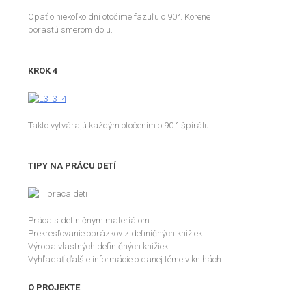
Opäť o niekoľko dní otočíme fazuľu o 90°. Korene
porastú smerom dolu.
KROK 4
Takto vytvárajú každým otočením o 90 ° špirálu.
TIPY NA PRÁCU DETÍ
Práca s definičným materiálom.
Prekresľovanie obrázkov z definičných knižiek.
Výroba vlastných definičných knižiek.
Vyhľadať ďalšie informácie o danej téme v knihách.
O PROJEKTE