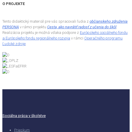
O PROJEKTE
Tento didaktický materiál pre vás spracovali ľudia z
občianskeho združenia
PERSONA
v rámci projektu
Cesta, ako navrátiť radosť z učenia do škôl
.
Realizácia projektu je možná vďaka podpore z
Európskeho sociálneho fondu
a Európskeho fondu regionálneho rozvoja
v rámci
Operačného programu
Ľudské zdroje
.
Sociálna práca v školstve
Prieskum