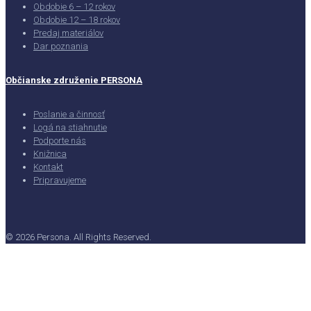
Obdobie 6 – 12 rokov
Obdobie 12 – 18 rokov
Predaj materiálov
Dar poznania
Občianske združenie PERSONA
Poslanie a činnosť
Logá na stiahnutie
Podporte nás
Knižnica
Kontakt
Pripravujeme
© 2026 Persona. All Rights Reserved.