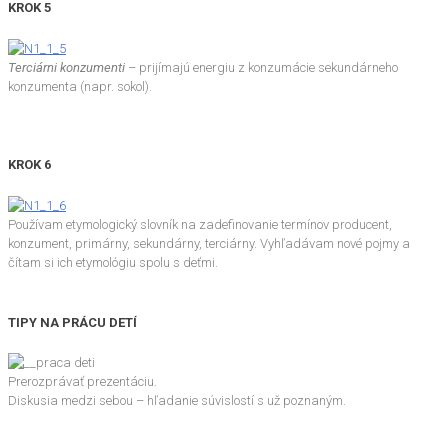
KROK 5
Terciárni konzumenti
– prijímajú energiu z konzumácie sekundárneho
konzumenta (napr. sokol).
KROK 6
Používam etymologický slovník na zadefinovanie termínov producent,
konzument, primárny, sekundárny, terciárny. Vyhľadávam nové pojmy a
čítam si ich etymológiu spolu s deťmi.
TIPY NA PRÁCU DETÍ
Prerozprávať prezentáciu.
Diskusia medzi sebou – hľadanie súvislostí s už poznaným.