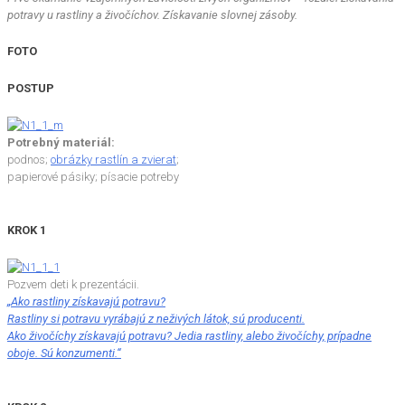
potravy u rastliny a živočíchov. Získavanie slovnej zásoby.
FOTO
POSTUP
Potrebný materiál:
podnos;
obrázky rastlín a zvierat
;
papierové pásiky; písacie potreby
KROK 1
Pozvem deti k prezentácii.
„Ako rastliny získavajú potravu?
Rastliny si potravu vyrábajú z neživých látok, sú producenti.
Ako živočíchy získavajú potravu? Jedia rastliny, alebo živočíchy, prípadne
oboje. Sú konzumenti.“