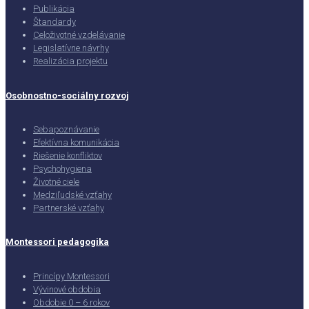
Publikácia
Štandardy
Celoživotné vzdelávanie
Legislatívne návrhy
Realizácia projektu
Osobnostno-sociálny rozvoj
Sebapoznávanie
Efektívna komunikácia
Riešenie konfliktov
Psychohygiena
Životné ciele
Medziľudské vzťahy
Partnerské vzťahy
Montessori pedagogika
Princípy Montessori
Vývinové obdobia
Obdobie 0 – 6 rokov