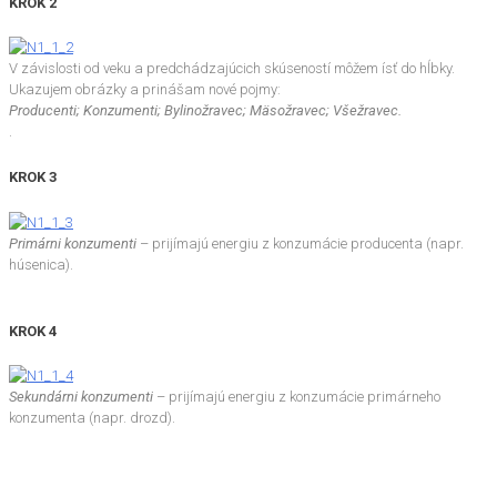
KROK 2
V závislosti od veku a predchádzajúcich skúseností môžem ísť do hĺbky.
Ukazujem obrázky a prinášam nové pojmy:
Producenti; Konzumenti; Bylinožravec; Mäsožravec; Všežravec.
.
KROK 3
Primárni konzumenti
– prijímajú energiu z konzumácie producenta (napr.
húsenica).
KROK 4
Sekundárni konzumenti
– prijímajú energiu z konzumácie primárneho
konzumenta (napr. drozd).