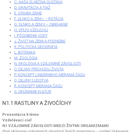
C. NAŠA SLNEČNÁ SÚSTAVA
D. GRAVITÁCIA A TIAŽ
E. STAVBA ZEME
F. SLNKO A ZEM I. – ROTÁCIA
G. SLNKO A ZEM II – OBIEHANIE
H. VPLYV VZDUCHU
I. PÔSOBENIE VODY
J. ŽIVOT NA ZEMI A PODNEBIE
K. POLITICKÁ GEOGRAFIA
L. BOTANIKA
M. ZOOLÓGIA
N. EKOLÓGIA A VZÁJOMNÉ ZÁVISLOSTI
O. DEJINY PRÍCHODU ŽIVOTA
P. KONCEPT LINEÁRNEHO MERANIA ČASU
Q. DEJINY ĽUDSTVA
R. KONCEPT MERANIA ČASU
S. SKÚMANIE KULTÚR
N1.1 RASTLINY A ŽIVOČÍCHY
Prezentácie k téme
Vzdelávací cieľ
N1 VZÁJOMNÉ ZÁVISLOSTI MEDZI ŽIVÝMI ORGANIZMAMI
Prvé skúmanie vzájomných závislostí živých organizmov – rozdiel získavania