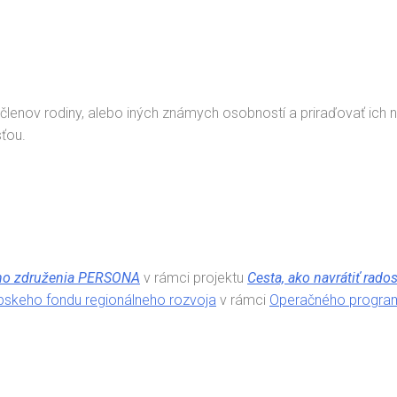
lenov rodiny, alebo iných známych osobností a priraďovať ich n
sťou.
ho združenia PERSONA
v rámci projektu
Cesta, ako navrátiť rado
pskeho fondu regionálneho rozvoja
v rámci
Operačného program