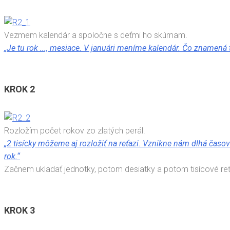
Vezmem kalendár a spoločne s deťmi ho skúmam.
„Je tu rok ..., mesiace. V januári meníme kalendár. Čo znamená 
KROK 2
Rozložím počet rokov zo zlatých perál.
„2 tisícky môžeme aj rozložiť na reťazi. Vznikne nám dlhá čas
rok.“
Začnem ukladať jednotky, potom desiatky a potom tisícové re
KROK 3