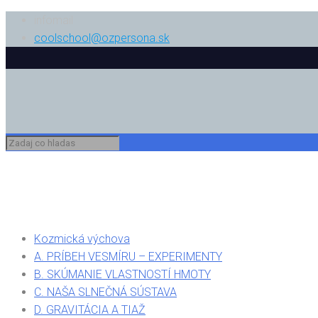
infomail
coolschool@ozpersona.sk
Kozmická výchova
A. PRÍBEH VESMÍRU – EXPERIMENTY
B. SKÚMANIE VLASTNOSTÍ HMOTY
C. NAŠA SLNEČNÁ SÚSTAVA
D. GRAVITÁCIA A TIAŽ