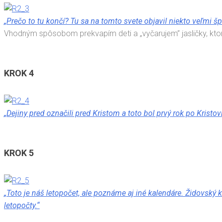
„Prečo to tu končí? Tu sa na tomto svete objavil niekto veľmi š
Vhodným spôsobom prekvapím deti a „vyčarujem” jasličky, ktor
KROK 4
„Dejiny pred označili pred Kristom a toto bol prvý rok po Krist
KROK 5
„Toto je náš letopočet, ale poznáme aj iné kalendáre. Židovsk
letopočty.“