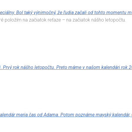
peciálny. Bol taký výnimočný, že ľudia začali od tohto momentu me
é položím na začiatok reťaze – na začiatok nášho letopočtu.
ovi. Prvý rok nášho letopočtu. Preto máme v našom kalendári rok 2
ý kalendár meria čas od Adama. Potom poznáme mayský kalendár, 