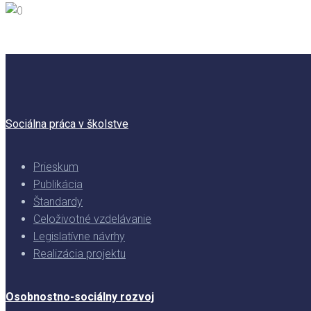
Sociálna práca v školstve
Prieskum
Publikácia
Štandardy
Celoživotné vzdelávanie
Legislatívne návrhy
Realizácia projektu
Osobnostno-sociálny rozvoj