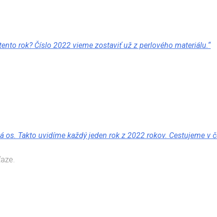
tento rok? Číslo 2022 vieme zostaviť už z perlového materiálu.“
ová os. Takto uvidíme každý jeden rok z 2022 rokov. Cestujeme v 
ťaze.