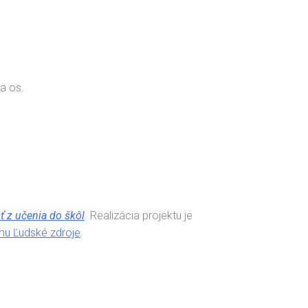
a os.
sť z učenia do škôl
. Realizácia projektu je
u Ľudské zdroje
.