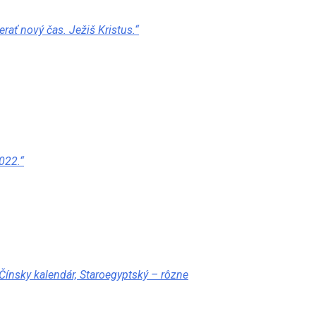
rať nový čas. Ježiš Kristus.“
022.“
Čínsky kalendár, Staroegyptský – rôzne