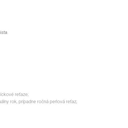
ista.
isíckové reťaze;
álny rok, prípadne ročná perlová reťaz;