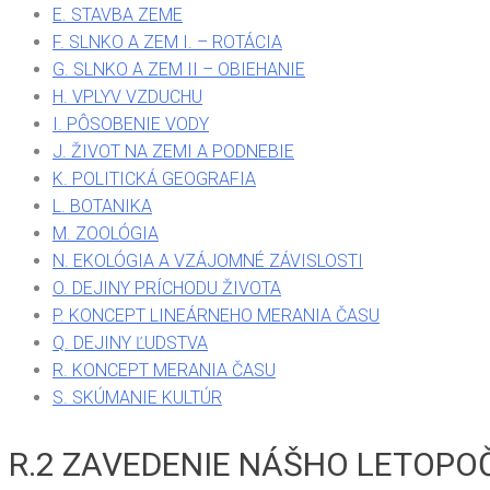
E. STAVBA ZEME
F. SLNKO A ZEM I. – ROTÁCIA
G. SLNKO A ZEM II – OBIEHANIE
H. VPLYV VZDUCHU
I. PÔSOBENIE VODY
J. ŽIVOT NA ZEMI A PODNEBIE
K. POLITICKÁ GEOGRAFIA
L. BOTANIKA
M. ZOOLÓGIA
N. EKOLÓGIA A VZÁJOMNÉ ZÁVISLOSTI
O. DEJINY PRÍCHODU ŽIVOTA
P. KONCEPT LINEÁRNEHO MERANIA ČASU
Q. DEJINY ĽUDSTVA
R. KONCEPT MERANIA ČASU
S. SKÚMANIE KULTÚR
R.2 ZAVEDENIE NÁŠHO LETOPO