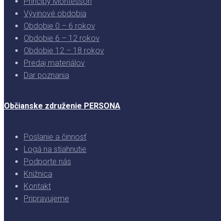
Princípy Montessori
Vývinové obdobia
Obdobie 0 – 6 rokov
Obdobie 6 – 12 rokov
Obdobie 12 – 18 rokov
Predaj materiálov
Dar poznania
Občianske združenie PERSONA
Poslanie a činnosť
Logá na stiahnutie
Podporte nás
Knižnica
Kontakt
Pripravujeme