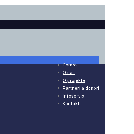
Domov
O nás
O projekte
Partneri a donori
Infoservis
Kontakt