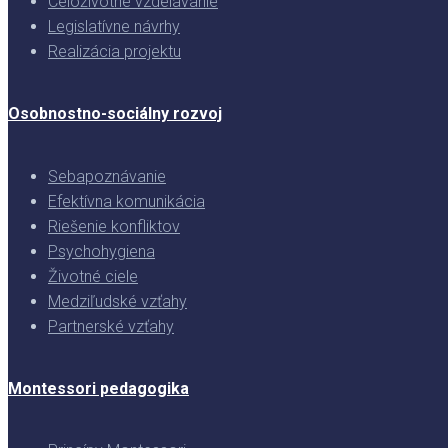
Celoživotné vzdelávanie
Legislatívne návrhy
Realizácia projektu
Osobnostno-sociálny rozvoj
Sebapoznávanie
Efektívna komunikácia
Riešenie konfliktov
Psychohygiena
Životné ciele
Medziľudské vzťahy
Partnerské vzťahy
Montessori pedagogika