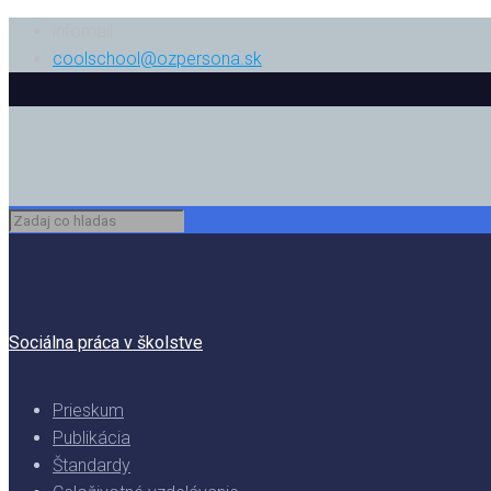
infomail
coolschool@ozpersona.sk
Sociálna práca v školstve
Prieskum
Publikácia
Štandardy