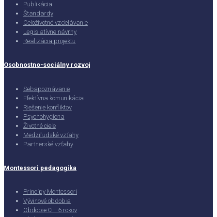
Publikácia
Štandardy
Celoživotné vzdelávanie
Legislatívne návrhy
Realizácia projektu
Osobnostno-sociálny rozvoj
Sebapoznávanie
Efektívna komunikácia
Riešenie konfliktov
Psychohygiena
Životné ciele
Medziľudské vzťahy
Partnerské vzťahy
Montessori pedagogika
Princípy Montessori
Vývinové obdobia
Obdobie 0 – 6 rokov