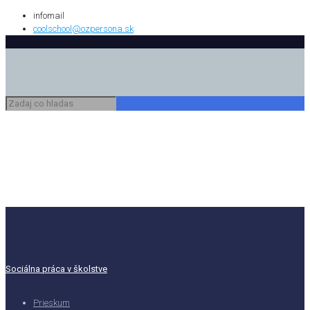
infomail
coolschool@ozpersona.sk
Sociálna práca v školstve
Prieskum