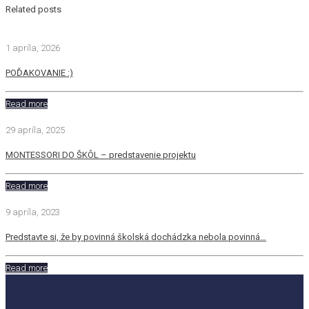
Related posts
1 apríla, 2026
POĎAKOVANIE :)
Read more
29 apríla, 2025
MONTESSORI DO ŠKÔL – predstavenie projektu
Read more
9 apríla, 2023
Predstavte si, že by povinná školská dochádzka nebola povinná…
Read more