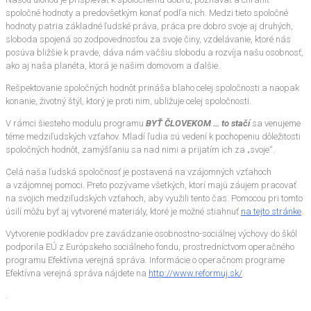
spoločné hodnoty a predovšetkým konať podľa nich. Medzi tieto spoločné
hodnoty patria základné ľudské práva, práca pre dobro svoje aj druhých,
sloboda spojená so zodpovednosťou za svoje činy, vzdelávanie, ktoré nás
posúva bližšie k pravde, dáva nám väčšiu slobodu a rozvíja našu osobnosť,
ako aj naša planéta, ktorá je našim domovom a ďalšie.
Rešpektovanie spoločných hodnôt prináša blaho celej spoločnosti a naopak
konanie, životný štýl, ktorý je proti nim, ubližuje celej spoločnosti.
V rámci šiesteho modulu programu
BYŤ ČLOVEKOM … to stačí
sa venujeme
téme medziľudských vzťahov. Mladí ľudia sú vedení k pochopeniu dôležitosti
spoločných hodnôt, zamýšľaniu sa nad nimi a prijatím ich za „svoje“.
Celá naša ľudská spoločnosť je postavená na vzájomných vzťahoch
a vzájomnej pomoci. Preto pozývame všetkých, ktorí majú záujem pracovať
na svojich medziľudských vzťahoch, aby využili tento čas. Pomocou pri tomto
úsilí môžu byť aj vytvorené materiály, ktoré je možné stiahnuť
na tejto stránke
.
Vytvorenie podkladov pre zavádzanie osobnostno-sociálnej výchovy do škôl
podporila EÚ z Európskeho sociálneho fondu, prostredníctvom operačného
programu Efektívna verejná správa. Informácie o operačnom programe
Efektívna verejná správa nájdete na
http://www.reformuj.sk/
.