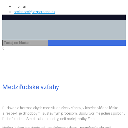
infomail
coolschool@ozpersona.sk
0
Medziľudské vzťahy
Budovanie harmonických medziľudských vzťahov, v ktorých vládne láska
a rešpekt, je dlhodobým, sústavným procesom. Spolu tvoríme jednu spoločnú
ľudskú rodinu. Sme bratia a sestry, deti našej matky Zeme.
Našou úlohou je prispievať k spoločnému dobru, poznávať a chrániť