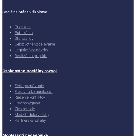
Sociálna práca v školstve
Prieskum
Publikácia
Štandardy
Celoživotné vzdelávanie
Legislatívne návrhy
Realizácia projektu
Osobnostno-sociálny rozvoj
Sebapoznávanie
Efektívna komunikácia
Riešenie konfliktov
Psychohygiena
Životné ciele
Medziľudské vzťahy
Partnerské vzťahy
Montessori pedagogika