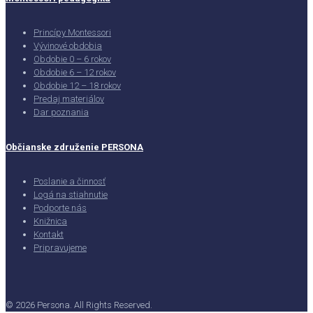
Princípy Montessori
Vývinové obdobia
Obdobie 0 – 6 rokov
Obdobie 6 – 12 rokov
Obdobie 12 – 18 rokov
Predaj materiálov
Dar poznania
Občianske združenie PERSONA
Poslanie a činnosť
Logá na stiahnutie
Podporte nás
Knižnica
Kontakt
Pripravujeme
© 2026 Persona. All Rights Reserved.