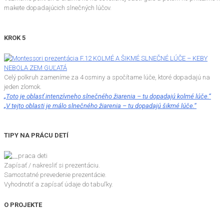
makete dopadajúcich slnečných lúčov.
KROK 5
Celý polkruh zameníme za 4 osminy a spočítame lúče, ktoré dopadajú na
jeden zlomok.
„Toto je oblasť intenzívneho slnečného žiarenia – tu dopadajú kolmé lúče.“
„V tejto oblasti je málo slnečného žiarenia – tu dopadajú šikmé lúče.“
TIPY NA PRÁCU DETÍ
Zapísať / nakresliť si prezentáciu.
Samostatné prevedenie prezentácie.
Vyhodnotiť a zapísať údaje do tabuľky.
O PROJEKTE