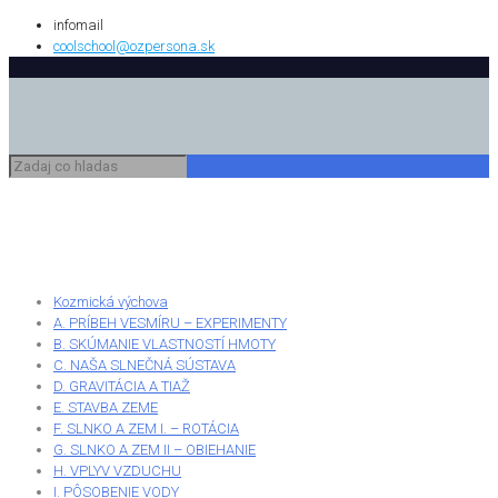
infomail
coolschool@ozpersona.sk
Kozmická výchova
A. PRÍBEH VESMÍRU – EXPERIMENTY
B. SKÚMANIE VLASTNOSTÍ HMOTY
C. NAŠA SLNEČNÁ SÚSTAVA
D. GRAVITÁCIA A TIAŽ
E. STAVBA ZEME
F. SLNKO A ZEM I. – ROTÁCIA
G. SLNKO A ZEM II – OBIEHANIE
H. VPLYV VZDUCHU
I. PÔSOBENIE VODY