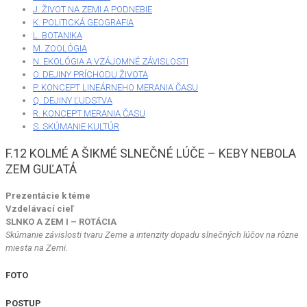
J. ŽIVOT NA ZEMI A PODNEBIE
K. POLITICKÁ GEOGRAFIA
L. BOTANIKA
M. ZOOLÓGIA
N. EKOLÓGIA A VZÁJOMNÉ ZÁVISLOSTI
O. DEJINY PRÍCHODU ŽIVOTA
P. KONCEPT LINEÁRNEHO MERANIA ČASU
Q. DEJINY ĽUDSTVA
R. KONCEPT MERANIA ČASU
S. SKÚMANIE KULTÚR
F.12 KOLMÉ A ŠIKMÉ SLNEČNÉ LÚČE – KEBY NEBOLA
ZEM GUĽATÁ
Prezentácie k téme
Vzdelávací cieľ
SLNKO A ZEM I – ROTÁCIA
Skúmanie závislosti tvaru Zeme a intenzity dopadu slnečných lúčov na rôzne
miesta na Zemi.
FOTO
POSTUP