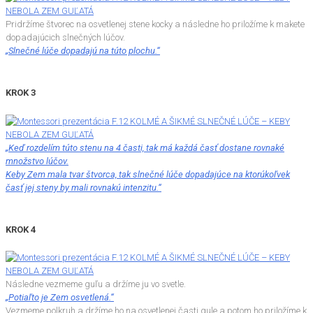
Pridržíme štvorec na osvetlenej stene kocky a následne ho priložíme k makete
dopadajúcich slnečných lúčov.
„Slnečné lúče dopadajú na túto plochu.“
KROK 3
„Keď rozdelím túto stenu na 4 časti, tak má každá časť dostane rovnaké
množstvo lúčov.
Keby Zem mala tvar štvorca, tak slnečné lúče dopadajúce na ktorúkoľvek
časť jej steny by mali rovnakú intenzitu.“
KROK 4
Následne vezmeme guľu a držíme ju vo svetle.
„Potiaľto je Zem osvetlená.“
Vezmeme polkruh a držíme ho na osvetlenej časti gule a potom ho priložíme k