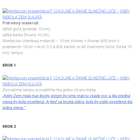
Potrebný materiál:
veľká guľa (priemer 10 cm);
veľká kocka (hrana 10 cm);
Montessori zlomkový materiál – 10 cm štvorec + štvorec 8/8, kruh s
priemerom 10 cm + kruh 2/2 a 8/8; kartón so 40 slnečnými lúčmi (šírka 10
cm); lampa
KROK 1
Zasvietime lampu a osvetlíme ňou jednu stranu kocky.
„Keby Zem mala tvar kocky, potom by sme mali tu všade noc a iba predná
stena by bola osvetlená. Aj keď sa kocka otáča, bola by stále osvetlená iba
jedna stena.“
KROK 2