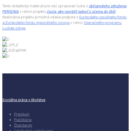
Tento didaktický materiál pre vás spracovali ľudia z
občianskeho združenia
PERSONA
v rámci projektu
Cesta, ako navrátiť radosť z učenia do škôl
.
Realizácia projektu je možná vďaka podpore z
Európskeho sociálneho fondu
a Európskeho fondu regionálneho rozvoja
v rámci
Operačného programu
Ľudské zdroje
.
Sociálna práca v školstve
Prieskum
Publikácia
Štandardy
Celoživotné vzdelávanie