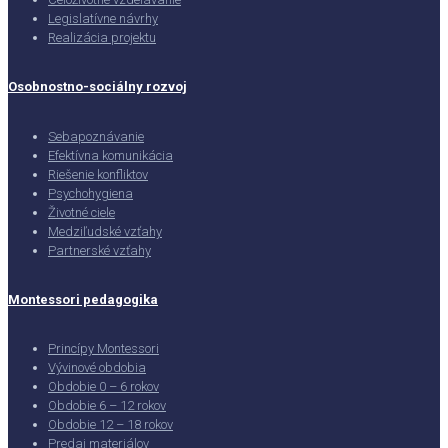
Legislatívne návrhy
Realizácia projektu
Osobnostno-sociálny rozvoj
Sebapoznávanie
Efektívna komunikácia
Riešenie konfliktov
Psychohygiena
Životné ciele
Medziľudské vzťahy
Partnerské vzťahy
Montessori pedagogika
Princípy Montessori
Vývinové obdobia
Obdobie 0 – 6 rokov
Obdobie 6 – 12 rokov
Obdobie 12 – 18 rokov
Predaj materiálov