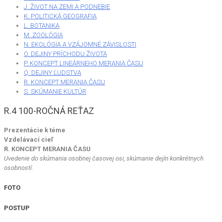
J. ŽIVOT NA ZEMI A PODNEBIE
K. POLITICKÁ GEOGRAFIA
L. BOTANIKA
M. ZOOLÓGIA
N. EKOLÓGIA A VZÁJOMNÉ ZÁVISLOSTI
O. DEJINY PRÍCHODU ŽIVOTA
P. KONCEPT LINEÁRNEHO MERANIA ČASU
Q. DEJINY ĽUDSTVA
R. KONCEPT MERANIA ČASU
S. SKÚMANIE KULTÚR
R.4 100-ROČNÁ REŤAZ
Prezentácie k téme
Vzdelávací cieľ
R. KONCEPT MERANIA ČASU
Uvedenie do skúmania osobnej časovej osi, skúmanie dejín konkrétnych
osobností.
FOTO
POSTUP