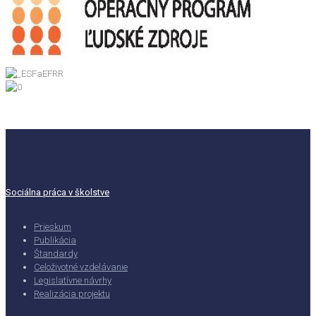
Sociálna práca v školstve
Prieskum
Publikácia
Štandardy
Celoživotné vzdelávanie
Legislatívne návrhy
Realizácia projektu