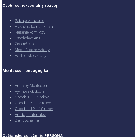
Osobnostno-sociálny rozvoj
Sebapoznávanie
Efektívna komunikácia
Riešenie konfliktov
Psychohygiena
Životné ciele
Medziľudské vzťahy
Partnerské vzťahy
Montessori pedagogika
Princípy Montessori
Vývinové obdobia
Obdobie 0 – 6 rokov
Obdobie 6 – 12 rokov
Obdobie 12 – 18 rokov
Predaj materiálov
Dar poznania
Občianske združenie PERSONA