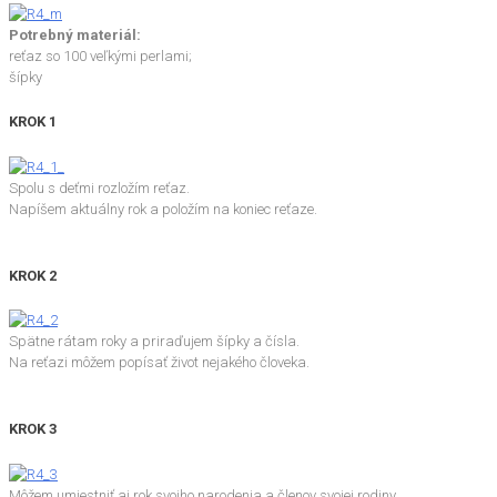
Potrebný materiál:
reťaz so 100 veľkými perlami;
šípky
KROK 1
Spolu s deťmi rozložím reťaz.
Napíšem aktuálny rok a položím na koniec reťaze.
KROK 2
Spätne rátam roky a priraďujem šípky a čísla.
Na reťazi môžem popísať život nejakého človeka.
KROK 3
Môžem umiestniť aj rok svojho narodenia a členov svojej rodiny.