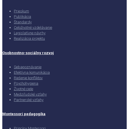
Prieskum
Publikácia
Štandardy
Celoživotné vzdelávanie
Legislatívne návrhy
Realizácia projektu
Osobnostno-sociálny rozvoj
Sebapoznávanie
Efektívna komunikácia
Riešenie konfliktov
Psychohygiena
Životné ciele
Medziľudské vzťahy
Partnerské vzťahy
Montessori pedagogika
Princípy Montessori