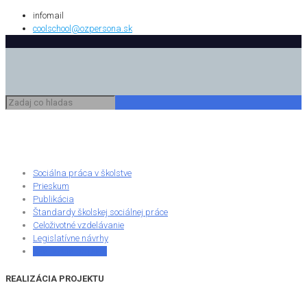
infomail
coolschool@ozpersona.sk
Sociálna práca v školstve
Prieskum
Publikácia
Štandardy školskej sociálnej práce
Celoživotné vzdelávanie
Legislatívne návrhy
Realizácia projektu
REALIZÁCIA PROJEKTU