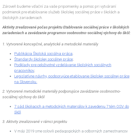
Zároveň budeme vďační za vaše pripomienky a pomoc pri vytváraní
podmienok pre etablovanie služieb školskej sociálnej práce v školách a
školských zariadeniach.
Aktivity zrealizované počas projektu Etablovanie sociálnej práce v školských
zariadeniach a zavádzanie programov osobnostno-sociálnej výchovy do škôl:
1. Vytvorené koncepčné, analytické a metodické materiály
Publikácia Školská sociálna práca
;
Štandardy školskej sociálnej práce
;
Podklady pre celoživotné vzdelávanie školských sociálnych
pracovníkov
;
Legislatívne návrhy, podporujúce etablovanie školskej sociálnej práce
na Slovensku.
.
2. Vytvorené metodické materiály podporujúce zavádzanie osobnostno-
sociálnej výchovy do škôl
7 sád školiacich a metodických materiálov k zavedeniu 7 tém OSV do
škôl
.
3. Aktivity zrealizované v rámci projektu
V máji 2019 sme oslovili pedagogických a odborných zamestnancov