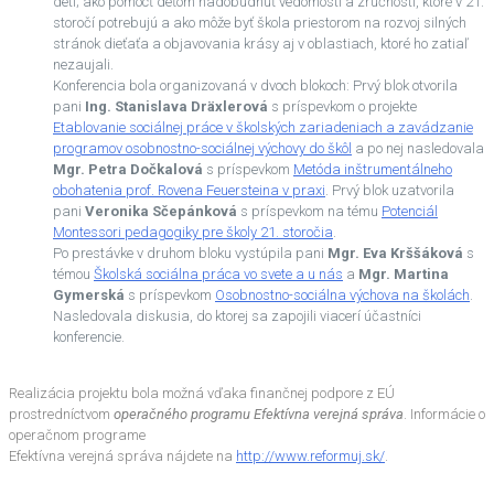
detí; ako pomôcť deťom nadobudnúť vedomosti a zručnosti, ktoré v 21.
storočí potrebujú a ako môže byť škola priestorom na rozvoj silných
stránok dieťaťa a objavovania krásy aj v oblastiach, ktoré ho zatiaľ
nezaujali.
Konferencia bola organizovaná v dvoch blokoch: Prvý blok otvorila
pani
Ing. Stanislava Dräxlerová
s príspevkom o projekte
Etablovanie sociálnej práce v školských zariadeniach a zavádzanie
programov osobnostno-sociálnej výchovy do škôl
a po nej nasledovala
Mgr. Petra Dočkalová
s príspevkom
Metóda inštrumentálneho
obohatenia prof. Rovena Feuersteina v praxi
. Prvý blok uzatvorila
pani
Veronika Sčepánková
s príspevkom na tému
Potenciál
Montessori pedagogiky pre školy 21. storočia
.
Po prestávke v druhom bloku vystúpila pani
Mgr. Eva Krššáková
s
témou
Školská sociálna práca vo svete a u nás
a
Mgr. Martina
Gymerská
s príspevkom
Osobnostno-sociálna výchova na školách
.
Nasledovala diskusia, do ktorej sa zapojili viacerí účastníci
konferencie.
Realizácia projektu bola možná vďaka finančnej podpore z EÚ
prostredníctvom
operačného programu Efektívna verejná správa
. Informácie o
operačnom programe
Efektívna verejná správa nájdete na
http://www.reformuj.sk/
.