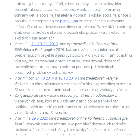
základných a stredných škôl, a tiež sociálnych pracovníkov, ktorí
pôsobili, alebo v súčasnosti pôsobia v oblasti sociálno-právnej
ochrany detí a sociálnej kurately a v oblasti školskej sociálnej práce s
ponukou o zapojenie sa do
prieskumu
zameraného na zisťovanie
súčasného stavu riešenia sociálnych problémov žiakov škôl a potreby
etablovania profesie školského sociálneho pracovníka v školách a
školských zariadeniach.
V termíne
7. - 10. 11. 2019
sme
vystavovali na knižnom veľtrhu
Bibliotéka a Pedagogika 2019
, kde sme záujemcov informovali o
prebiehajúcom projekte a jeho výstupoch. V diskusiách nám účastníci
výstavy, zainteresovaní v problematike, potvrdzovali dôležitosť
preventívnych programov a potrebu podpory pri riešeniach
sociálnych problémov detí a žiakov.
V termínoch
24.10.2019
a
12.12.2019
sme
zrealizovali verejné
diskusie
na témy súvisiace s etablovaním školskej sociálnej práce na
Slovensku a so zavádzaním osobnostno-sociálnej výchovy na školy
Zorganizovali sme viacero
pracovných stretnutí odborníkov
z
viacerých oblastí, ktorí majú záujem participovať na vytváraní
podkladových materiálov potrebných pre etablovanie sociálnej práce
v rezorte školstva na Slovensku.
V termíne
29.6.2020
sme
zrealizovali online konferenciu „Učenie pre
život“
. Venovali sme sa témam, ako pomáhať deťom a ich rodinám
prekonávať sociálne problémy, ktoré ovplyvňujú školskú úspešnosť