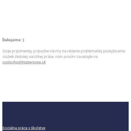
Ďakujeme :)
Svoje pripomienky, prípadne návrhy na riešenie problematiky poskytovania
služieb školskej sociálnej práce, nám prosím zasielajte na
coolschool@ozpersona.sk
Sociálna práca v školstve