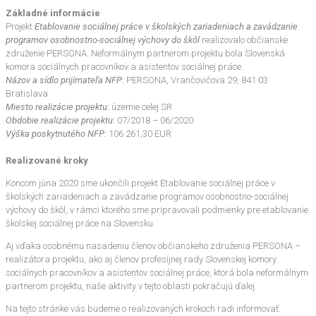
Základné informácie
Projekt
Etablovanie sociálnej práce v školských zariadeniach a zavádzanie
programov osobnostno-sociálnej výchovy do škôl
realizovalo občianske
združenie PERSONA. Neformálnym partnerom projektu bola Slovenská
komora sociálnych pracovníkov a asistentov sociálnej práce.
Názov a sídlo prijímateľa NFP:
PERSONA, Vrančovičova 29, 841 03
Bratislava
Miesto realizácie projektu:
územie celej SR
Obdobie realizácie projektu:
07/2018 – 06/2020
Výška poskytnutého NFP:
106 261,30 EUR
Realizované kroky
Koncom júna 2020 sme ukončili projekt Etablovanie sociálnej práce v
školských zariadeniach a zavádzanie programov osobnostno-sociálnej
výchovy do škôl, v rámci ktorého sme pripravovali podmienky pre etablovanie
školskej sociálnej práce na Slovensku.
Aj vďaka osobnému nasadeniu členov občianskeho združenia PERSONA –
realizátora projektu, ako aj členov profesijnej rady Slovenskej komory
sociálnych pracovníkov a asistentov sociálnej práce, ktorá bola neformálnym
partnerom projektu, naše aktivity v tejto oblasti pokračujú ďalej.
Na tejto stránke vás budeme o realizovaných krokoch radi informovať.