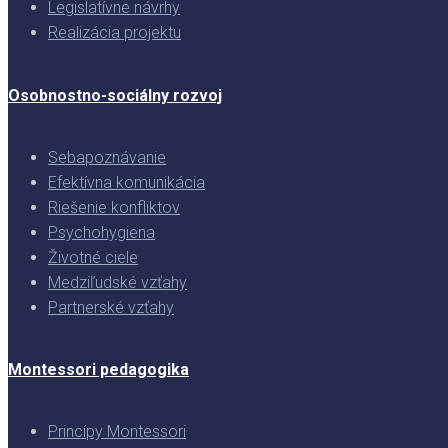
Legislatívne návrhy
Realizácia projektu
Osobnostno-sociálny rozvoj
Sebapoznávanie
Efektívna komunikácia
Riešenie konfliktov
Psychohygiena
Životné ciele
Medziľudské vzťahy
Partnerské vzťahy
Montessori pedagogika
Princípy Montessori