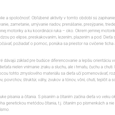
okolie a spoločnosť. Obľúbené aktivity v tomto období sú zapínani
nie, zametanie, umývanie riadov, prenášanie, presýpanie, trieden
emnej motoriky a ku koordinácii ruka – oko. Okrem jemnej motoriky
zou po elipse, preskakovaním, lezením, plazením a pod. Dieťa sa u
počúvať, požiadať o pomoc, ponúka sa priestor na cvičenie ticha
 dávajú základ pre budúce diferencovanie a lepšiu orientáciu v
ieťaťa nielen vnímanie zraku a sluchu, ale i hmatu, čuchu a chuti. 
ocou tohto zmyslového materiálu sa dieťa učí pomenovávať, rozli
 povrchov, štruktúr, váhy, zvukov a tónov, vôní, chutí, teplôt a s
 výuke písania a čítania. S písaním a čítaním začína dieťa vo veku
eha genetickou metódou čítania, t.j. čítaním po písmenkách a ni
písmo.