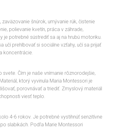
e, zaväzovanie šnúrok, umývanie rúk, čistenie
ie, polievanie kvetín, práca v záhrade,
 je potrebné sústrediť sa aj na hrubú motoriku.
čí prehlbovať si sociálne vzťahy, učí sa prijať
 a koncentrácie.
o svete. Čím je naše vnímanie rôznorodejšie,
Materiál, ktorý vyvinula Maria Montessori je
šovať, porovnávať a triediť. Zmyslový materiál
chopnosti viesť teplo.
 okolo 4-6 rokov. Je potrebné vystihnúť senzitívne
e po slabikách. Podľa Marie Montessori