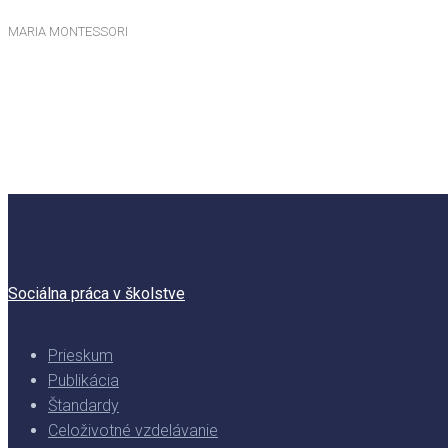
MARIA MONTESSORI
Sociálna práca v školstve
Prieskum
Publikácia
Štandardy
Celoživotné vzdelávanie