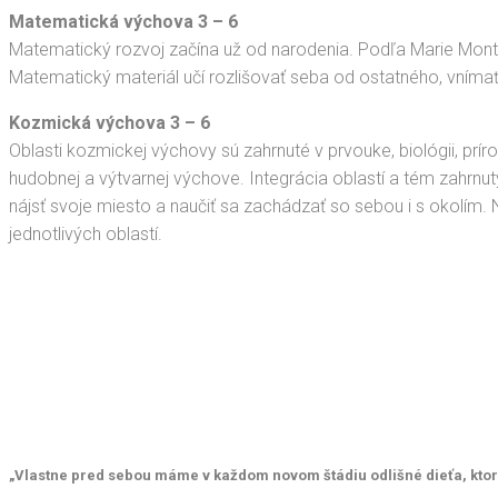
Matematická výchova 3 – 6
Matematický rozvoj začína už od narodenia. Podľa Marie Mont
Matematický materiál učí rozlišovať seba od ostatného, vnímať
Kozmická výchova 3 – 6
Oblasti kozmickej výchovy sú zahrnuté v prvouke, biológii, príro
hudobnej a výtvarnej výchove. Integrácia oblastí a tém zahrn
nájsť svoje miesto a naučiť sa zachádzať so sebou i s okolím. Nie
jednotlivých oblastí.
„Vlastne pred sebou máme v každom novom štádiu odlišné dieťa, ktoré