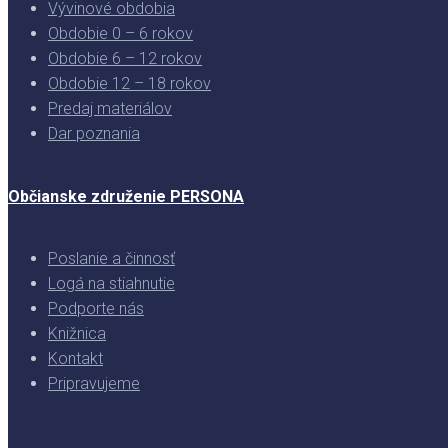
Vývinové obdobia
Obdobie 0 – 6 rokov
Obdobie 6 – 12 rokov
Obdobie 12 – 18 rokov
Predaj materiálov
Dar poznania
Občianske združenie PERSONA
Poslanie a činnosť
Logá na stiahnutie
Podporte nás
Knižnica
Kontakt
Pripravujeme