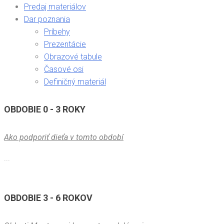
Predaj materiálov
Dar poznania
Príbehy
Prezentácie
Obrazové tabule
Časové osi
Definičný materiál
OBDOBIE 0 - 3 ROKY
Ako podporiť dieťa v tomto období
...
OBDOBIE 3 - 6 ROKOV