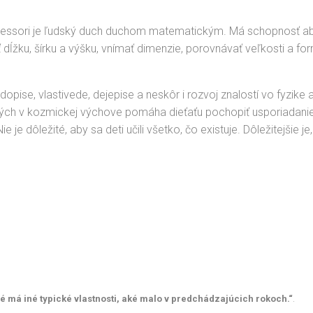
essori je ľudský duch duchom matematickým. Má schopnosť abst
 dĺžku, šírku a výšku, vnímať dimenzie, porovnávať veľkosti a f
dopise, vlastivede, dejepise a neskôr i rozvoj znalostí vo fyzike
utých v kozmickej výchove pomáha dieťaťu pochopiť usporiadanie
 je dôležité, aby sa deti učili všetko, čo existuje. Dôležitejšie j
 má iné typické vlastnosti, aké malo v predchádzajúcich rokoch.“
.