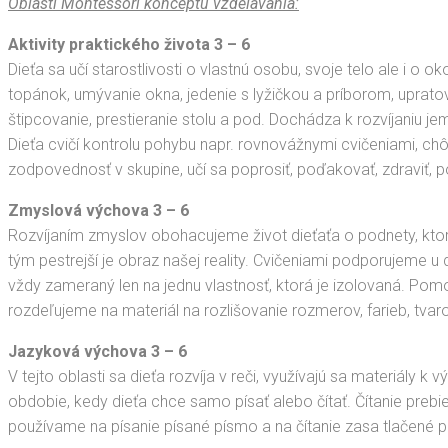
Oblasti Montessori konceptu vzdelávania:
Aktivity praktického života 3 – 6
Dieťa sa učí starostlivosti o vlastnú osobu, svoje telo ale i o 
topánok, umývanie okna, jedenie s lyžičkou a príborom, upratova
štipcovanie, prestieranie stolu a pod. Dochádza k rozvíjaniu j
Dieťa cvičí kontrolu pohybu napr. rovnovážnymi cvičeniami, chôd
zodpovednosť v skupine, učí sa poprosiť, poďakovať, zdraviť, 
Zmyslová výchova 3 – 6
Rozvíjaním zmyslov obohacujeme život dieťaťa o podnety, ktoré
tým pestrejší je obraz našej reality. Cvičeniami podporujeme u d
vždy zameraný len na jednu vlastnosť, ktorá je izolovaná. Pom
rozdeľujeme na materiál na rozlišovanie rozmerov, farieb, tvarov,
Jazyková výchova 3 – 6
V tejto oblasti sa dieťa rozvíja v reči, využívajú sa materiály k
obdobie, kedy dieťa chce samo písať alebo čítať. Čítanie prebi
používame na písanie písané písmo a na čítanie zasa tlačené 