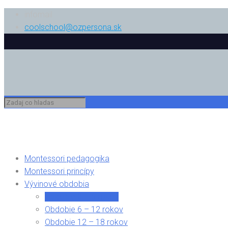
infomail
coolschool@ozpersona.sk
Montessori pedagogika
Montessori princípy
Vývinové obdobia
Obdobie 0 – 6 rokov
Obdobie 6 – 12 rokov
Obdobie 12 – 18 rokov