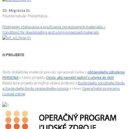
S3. Migrácia III.
Použitie tabule: Prezentácia ...
Podmienky sťahovania a používania spracovaných materiálov /
Conditions for downloading and using processed materials
O PROJEKTE
Tento didaktický materiál pre vás spracovali ľudia z
občianskeho združenia
PERSONA
v rámci projektu
Cesta, ako navrátiť radosť z učenia do škôl
.
Realizácia projektu je možná vďaka podpore z
Európskeho sociálneho fondu
a Európskeho fondu regionálneho rozvoja
v rámci
Operačného programu
Ľudské zdroje
.