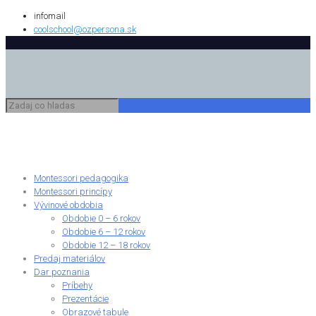
infomail
coolschool@ozpersona.sk
Montessori pedagogika
Montessori princípy
Vývinové obdobia
Obdobie 0 – 6 rokov
Obdobie 6 – 12 rokov
Obdobie 12 – 18 rokov
Predaj materiálov
Dar poznania
Príbehy
Prezentácie
Obrazové tabule