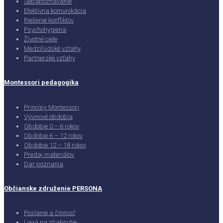
Sebapoznávanie
Efektívna komunikácia
Riešenie konfliktov
Psychohygiena
Životné ciele
Medziľudské vzťahy
Partnerské vzťahy
Montessori pedagogika
Princípy Montessori
Vývinové obdobia
Obdobie 0 – 6 rokov
Obdobie 6 – 12 rokov
Obdobie 12 – 18 rokov
Predaj materiálov
Dar poznania
Občianske združenie PERSONA
Poslanie a činnosť
Logá na stiahnutie