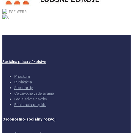
Sociálna práca v školstve
Prieskum
Publikácia
Štandardy
Celoživotné vzdelávanie
Legislatívne návrhy
Realizácia projektu
Osobnostno-sociálny rozvoj